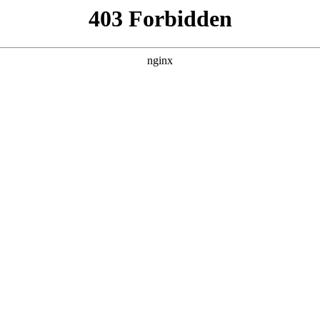
永利平台娱乐-[永利官网]
教育教学
科学研究
党建思政
学生园